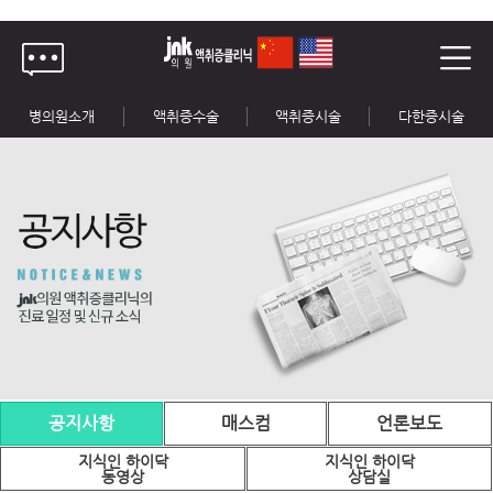
병의원소개
액취증수술
액취증시술
다한증시술
공지사항
매스컴
언론보도
지식인 하이닥
지식인 하이닥
동영상
상담실