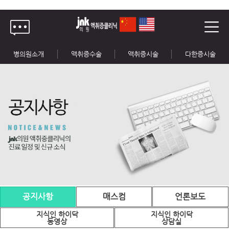
병의원소개
액취증수술
액취증시술
다한증시술
공지사항
매스컴
언론보도
지식인 하이닥
지식인 하이닥
동영상
상담실