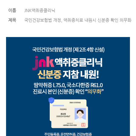
이름
JNK액취증클리닉
제목
국민건강보험법 개정, 액취증치료 내원시 신분증 확인 의무화